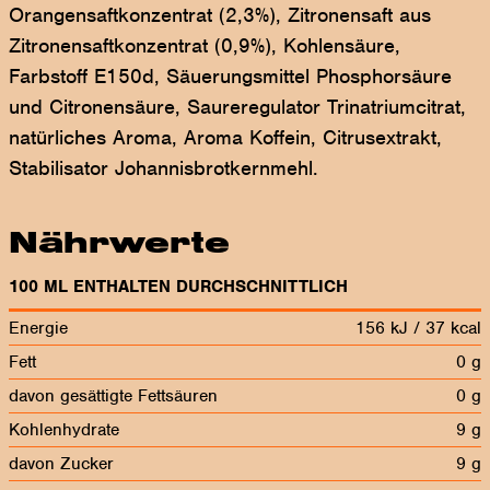
Orangensaftkonzentrat (2,3%), Zitronensaft aus
Zitronensaftkonzentrat (0,9%), Kohlensäure,
Farbstoff E150d, Säuerungsmittel Phosphorsäure
und Citronensäure, Saureregulator Trinatriumcitrat,
natürliches Aroma, Aroma Koffein, Citrusextrakt,
Stabilisator Johannisbrotkernmehl.
Nährwerte
100 ML ENTHALTEN DURCHSCHNITTLICH
Energie
156 kJ / 37 kcal
Fett
0 g
davon gesättigte Fettsäuren
0 g
Kohlenhydrate
9 g
davon Zucker
9 g